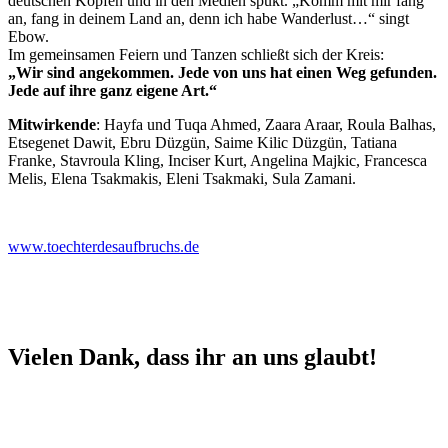
deutschen Köpfen und in den Medien spukt. „Komm mit mir fang
an, fang in deinem Land an, denn ich habe Wanderlust…“ singt
Ebow.
Im gemeinsamen Feiern und Tanzen schließt sich der Kreis:
„Wir sind angekommen. Jede von uns hat einen Weg gefunden.
Jede auf ihre ganz eigene Art.“
Mitwirkende
: Hayfa und Tuqa Ahmed, Zaara Araar, Roula Balhas,
Etsegenet Dawit, Ebru Düzgün, Saime Kilic Düzgün, Tatiana
Franke, Stavroula Kling, Inciser Kurt, Angelina Majkic, Francesca
Melis, Elena Tsakmakis, Eleni Tsakmaki, Sula Zamani.
www.toechterdesaufbruchs.de
Vielen Dank, dass ihr an uns glaubt!