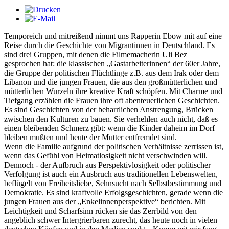
Temporeich und mitreißend nimmt uns Rapperin Ebow mit auf eine
Reise durch die Geschichte von Migrantinnen in Deutschland. Es
sind drei Gruppen, mit denen die Filmemacherin Uli Bez
gesprochen hat: die klassischen „Gastarbeiterinnen“ der 60er Jahre,
die Gruppe der politischen Flüchtlinge z.B. aus dem Irak oder dem
Libanon und die jungen Frauen, die aus den großmütterlichen und
mütterlichen Wurzeln ihre kreative Kraft schöpfen. Mit Charme und
Tiefgang erzählen die Frauen ihre oft abenteuerlichen Geschichten.
Es sind Geschichten von der beharrlichen Anstrengung, Brücken
zwischen den Kulturen zu bauen. Sie verhehlen auch nicht, daß es
einen bleibenden Schmerz gibt: wenn die Kinder daheim im Dorf
bleiben mußten und heute der Mutter entfremdet sind.
Wenn die Familie aufgrund der politischen Verhältnisse zerrissen ist,
wenn das Gefühl von Heimatlosigkeit nicht verschwinden will.
Dennoch - der Aufbruch aus Perspektivlosigkeit oder politischer
Verfolgung ist auch ein Ausbruch aus traditionellen Lebenswelten,
beflügelt von Freiheitsliebe, Sehnsucht nach Selbstbestimmung und
Demokratie. Es sind kraftvolle Erfolgsgeschichten, gerade wenn die
jungen Frauen aus der „Enkelinnenperspektive“ berichten. Mit
Leichtigkeit und Scharfsinn rücken sie das Zerrbild von den
angeblich schwer Intergrierbaren zurecht, das heute noch in vielen